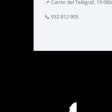
📌 Carrer del Telègraf, 19 08
📞 932 812 905